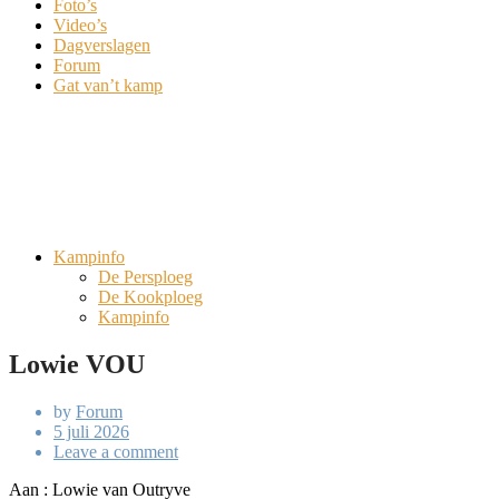
Foto’s
Video’s
Dagverslagen
Forum
Gat van’t kamp
Kampinfo
De Persploeg
De Kookploeg
Kampinfo
Lowie VOU
by
Forum
Posted
5 juli 2026
on
on
Leave a comment
Lowie
Aan : Lowie van Outryve
VOU